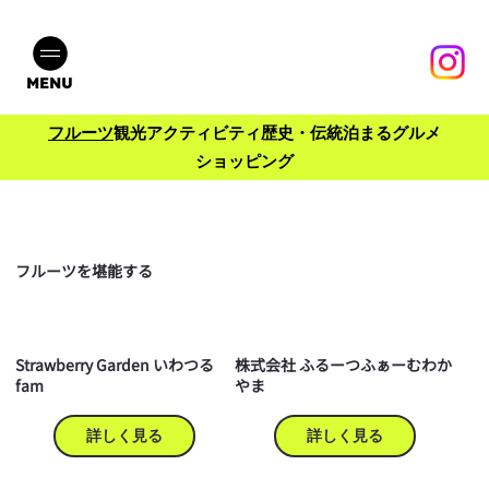
MENU
フルーツ
観光
アクティビティ
歴史・伝統
泊まる
グルメ
ショッピング
​フルーツを堪能する
Strawberry Garden いわつる
株式会社 ふるーつふぁーむわか
fam
やま
詳しく見る
詳しく見る