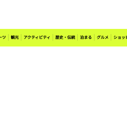
ーツ
観光
アクティビティ
歴史・伝統
泊まる
グルメ
ショッ