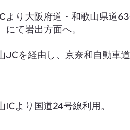
ICより大阪府道・和歌山県道6
）にて岩出方面へ。
山JCを経由し、京奈和自動車
。
ICより国道24号線利用。