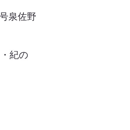
3号泉佐野
道・紀の