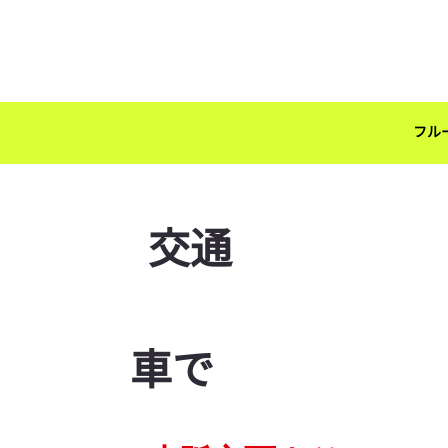
フル
交通
車で